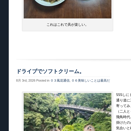
これはこれで具が楽しい。
ドライブでソフトクリーム。
8月 3rd, 2026
Posted in
０３風花通信
,
０６美味しいことは最高だ
SSSしに
通り道に
寄ってみ
（二人と
飛鳥時代
掛けたの
気合いと