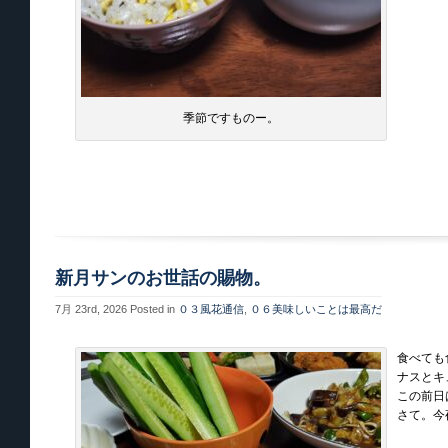
季節ですものー。
新月サンのお世話の賜物。
7月 23rd, 2026
Posted in
０３風花通信
,
０６美味しいことは最高だ
食べても
ナスとキ
この前日
さて。今