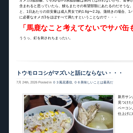
オメガ3脂肪酸、いわゆるn-3系脂肪酸は体内では作れないから、食事
含まれると思っていたら、鰻もまたその有望部類にあたるのだそうな
と、1日あたりの目安量は成人男女で約1.6g〜2.2g。蒲焼きの場合、1パ
に必要なオメガ3をほぼすべて満たすということなので・・・
「馬鹿なこと考えてないでサバ缶
ううっ、釘を刺されちまったい。
トウモロコシがマズいと話にならない・・・
7月 24th, 2026
Posted in
０３風花通信
,
０６美味しいことは最高だ
新月サン
見つけた
ベーコン
仕上げに