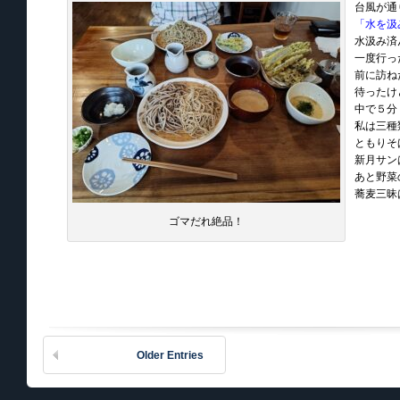
「水を汲
水汲み済
一度行っ
前に訪ね
待ったけ
中で５分
私は三種
ともりそ
新月サン
あと野菜
蕎麦三昧
ゴマだれ絶品！
Older Entries