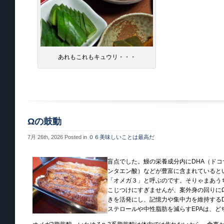
あれもこれもキュウリ・・・
Ωの鼓動
7月 26th, 2026
Posted in
０６美味しいことは最高だ
盲点でした。鰻の栄養成分内にDHA（ドコ
ンタエン酸）などが豊富に含まれていると
「オメガ３」と呼ぶのです。そりゃまあう
こじつけにすぎませんが、案外身の回りに
きを活発にし、記憶力や集中力を維持する
ステロールや中性脂肪を減らすEPAは、ど