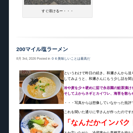
すぐ溶けるー・・・
200マイル塩ラーメン
8月 3rd, 2026
Posted in
０６美味しいことは最高だ
というわけで昨日の続き。和邇さんから送
してみようと、和邇さんにもう少し話を聞
冷や麦を少々硬めに茹で永谷園の鮭茶漬け
そして上からネギとカイワレ、海苔を散らせ
・・・写真からは想像していなかった批評
これを聞いた通りに雫さんが作ったのです
「なんだかインパク
とか言いながら、冷蔵庫から青梗菜を持ち