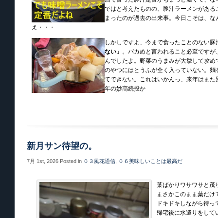
ではと考えたものの、豚汁ラーメンがある
まったのが過去の出来事。今日こそは、な
え・・・
しかしですよ、今まで食ったことのない豚
ない」
。バカめと言われること必至ですが
んでしたよ。野菜のうまみが大挙して攻め
のやつにはとうふが全く入っていない。麵
てできない。これはいかんっ、来年はまた
年の妙高続投か
新月サン待望の。
7月 1st, 2026
Posted in
０３風花通信
,
０６美味しいことは最高だ
葉ばかりワサワサと茂り
まさかこのまま葉だけ
ドキドキしながら待って