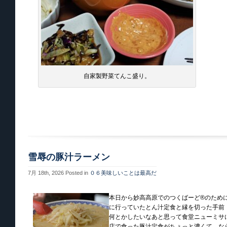
自家製野菜てんこ盛り。
雪辱の豚汁ラーメン
7月 18th, 2026
Posted in
０６美味しいことは最高だ
本日から妙高高原でのつくばーど®のため
に行っていたとん汁定食と縁を切った手前
何とかしたいなあと思って食堂ニューミサ
店で食った豚汁定食がちょっと濃くて、な