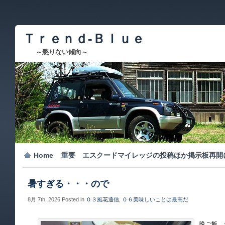
Ｔｒｅｎｄ-Ｂｌｕｅ
～懲りない傾向～
Home
重要 エスクードマイレッジの投稿ほか掲示板再開
暑すぎる・・・ので
8月 7th, 2026
Posted in
０３風花通信
,
０６美味しいことは最高だ
晩ご飯、