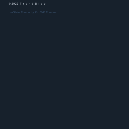
© 2026 Ｔｒｅｎｄ-Ｂｌｕｅ
proSlate Theme by
Pro WP Themes