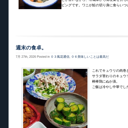
ピングです。ワニが鮭の切り身に食らいつ
週末の食卓。
7月 27th, 2026
Posted in
０３風花通信
,
０６美味しいことは最高だ
これでキュウリの肉巻
サラダ替わりのキュウリ
棒棒鶏にぬか漬。

ご飯は冷やし中華でし