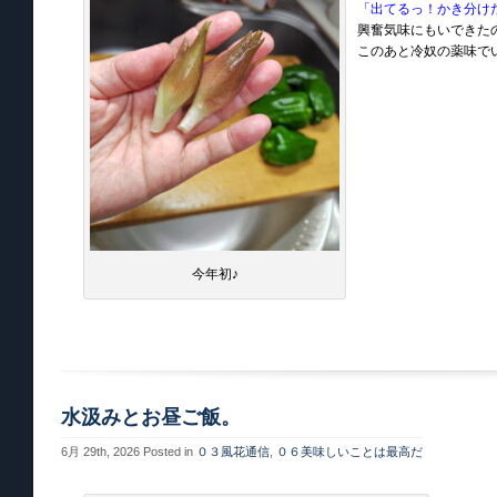
「出てるっ！かき分け
興奮気味にもいできたの
このあと冷奴の薬味で
今年初♪
水汲みとお昼ご飯。
6月 29th, 2026
Posted in
０３風花通信
,
０６美味しいことは最高だ