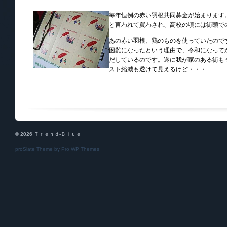
毎年恒例の赤い羽根共同募金が始まります
と言われて買わされ、高校の頃には街頭で
あの赤い羽根、鶏のものを使っていたので
困難になったという理由で、令和になって
だしているのです。遂に我が家のある街も
スト縮減も透けて見えるけど・・・
© 2026 Ｔｒｅｎｄ-Ｂｌｕｅ
proSlate Theme by
Pro WP Themes