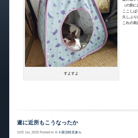
（の割に
ここしば
久しぶり
これの前
すよすよ
遂に近所もこうなったか
10月 1st, 2025
Posted in
０４羅須軽党参ル