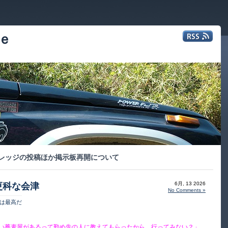
ｅ
レッジの投稿ほか掲示板再開について
6月, 13 2026
更科な会津
No Comments »
は最高だ
い蕎麦屋があるって勤め先の人に教えてもらったから、行ってみない？」