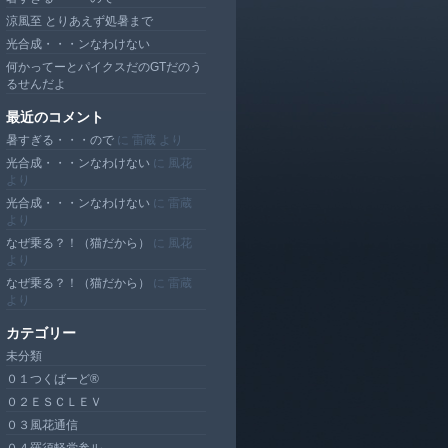
涼風至 とりあえず処暑まで
光合成・・・ンなわけない
何かってーとパイクスだのGTだのう
るせんだよ
最近のコメント
暑すぎる・・・ので
に
雷蔵
より
光合成・・・ンなわけない
に
風花
より
光合成・・・ンなわけない
に
雷蔵
より
なぜ乗る？！（猫だから）
に
風花
より
なぜ乗る？！（猫だから）
に
雷蔵
より
カテゴリー
未分類
０１つくばーど®
０２ＥＳＣＬＥＶ
０３風花通信