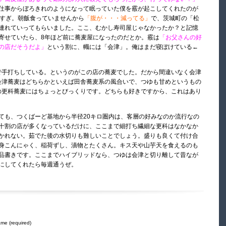
仕事からぼろきれのようになって眠っていた僕を霰が起こしてくれたのが
時すぎ。朝飯食っていませんから
「腹が・・・減ってる」
で、茨城町の「松
連れていってもらいました。ここ、むかし寿司屋じゃなかったか？と記憶
寄せていたら、8年ほど前に蕎麦屋になったのだとか。霰は
「お父さんの好
の店だそうだよ」
という割に、幟には「会津」。俺はまだ寝ぼけている←
で手打ちしている。というのがこの店の蕎麦でした。だから間違いなく会津
会津蕎麦はどちらかといえば田舎蕎麦系の風合いで、つゆも甘めというもの
の更科蕎麦にはちょっとびっくりです。どちらも好きですから、これはあり
ても、つくばーど基地から半径20キロ圏内は、客層の好みなのか流行なの
十割の店が多くなっているだけに、ここまで細打ち繊細な更科はなかなか
かれない。茹でた後の水切りも難しいことでしょう。盛りも良くて付け合
身こんにゃく、稲荷ずし、漬物とたくさん。キス天や山芋天を食えるのも
品書きです。ここまでハイブリッドなら、つゆは会津と切り離して昔なが
にしてくれたら毎週通うぜ。
me (required)