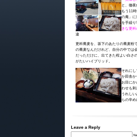
と、徹夜
もう11
の庵」に
を手繰り
きな更科
違
更科蕎麦を、坂下のあたりの蕎麦粉
の蕎麦なんだけれど、自分の中では
だっただけに、出てきた程よい白さ
がたいハイブリッド。
それにし
か田舎か
お目にか
わせも刺
うれしい
らの辛め
Leave a Reply
Na