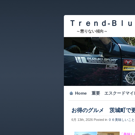
Ｔｒｅｎｄ-Ｂｌｕ
～懲りない傾向～
Home
重要 エスクードマイ
お得のグルメ 茨城町で
6月 13th, 2026
Posted in
０６美味しいこと
「美味し