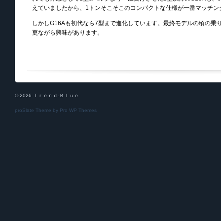
えていましたから、1トンそこそこのコンパクトな仕様が一番マッチン
しかしG16Aも初代なら7型まで進化しています。最終モデルの頃の乗
更ながら興味があります。
© 2026 Ｔｒｅｎｄ-Ｂｌｕｅ
proSlate Theme by
Pro WP Themes