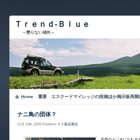
Ｔｒｅｎｄ-Ｂｌｕｅ
～懲りない傾向～
Home
重要 エスクードマイレッジの投稿ほか掲示板再開
ナニ鳥の団体？
11月 13th, 2025
Posted in
０３風花通信
近所のド〇キにたむろす