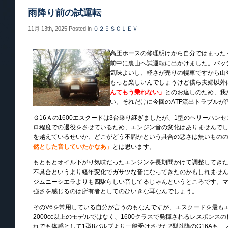
雨降り前の試運転
11月 13th, 2025
Posted in
０２ＥＳＣＬＥＶ
高圧ホースの修理明けから自分ではまった
前中に裏山へ試運転に出かけました。バッ
気味よいし、軽さが売りの幌車ですから山
もっと楽しいんでしょうけど僕ら夫婦以外
んてもう乗れない」
とのお達しのため、我
い。それだけに今回のAТF流出トラブルが
Ｇ16Ａの1600エスクードは3台乗り継ぎましたが、1型のヘリーハン
ロ程度での退役をさせているため、エンジン音の変化はありませんでし
を越えているせいか、どこがどう不調かという具合の悪さは無いもの
然とした音していたかなあ」
とは思います。
もともとオイル下がり気味だったエンジンを長期間かけて調整してき
不具合というより経年変化でガサツな音になってきたのかもしれませ
ジムニーシエラよりも四駆らしい音してるじゃんというところです。マ
強さを感じるのは所有者としてのひいきな耳なんでしょう。
そのV6を常用している自分が言うのもなんですが、エスクードを最も
2000cc以上のモデルではなく、1600クラスで発揮されるレスポン
れでも体感として1型8バルブより一般受けさせた2型以降のG16Aも