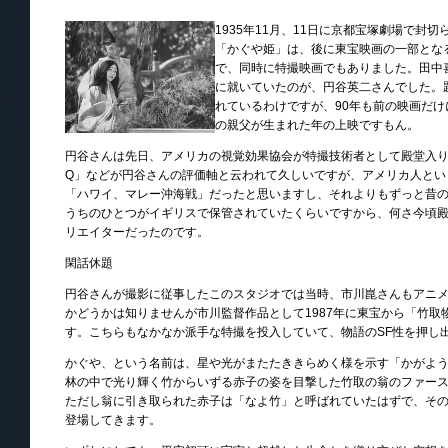
1935年11月、11日に京都宝塚劇場で封
「かぐや姫」は、後に東宝映画の一部となる
で、同時に特撮映画でもありました。田中
に就いていたのが、円谷英二さんでした。
れているわけですが、90年も前の映画だ
の親父が生まれた年の上映ですもん。
円谷さんは先日、アメリカの視覚効果協会が特撮技術者として殿堂入
Q」などが円谷さんの評価軸と云われて久しいですが、アメリカ人とい
「ハワイ、マレー沖海戦」だったと思いますし、それよりもずっと昔
うちのひとつがイギリスで保管されていたくらいですから、何さ今頃
リエイターだったのです。
閑話休題
円谷さんが撮影に従事したこのスタジオでは当時、市川崑さんもアニ
かどうかは知りませんが市川監督作品として1987年に東宝から「竹
す。こちらもなかなか派手な特撮を投入していて、物語のSF性を押し
かぐや、という名前は、星や光がまたたききらめく様を示す「かがよ
林の中で光り輝く竹からいずる赤子の姿を目撃した竹取の翁のファー
ただし翁に引き取られた赤子は「なよ竹」と呼ばれていたはずで、そ
登場してきます。