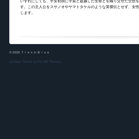
いずれにしても、平安初頭に宇宙と超越した生命とを織り交ぜた空想
す。この主人公をスサノオやヤマトタケルのような英傑伝とせず、女
じます。
© 2026 Ｔｒｅｎｄ-Ｂｌｕｅ
proSlate Theme by
Pro WP Themes