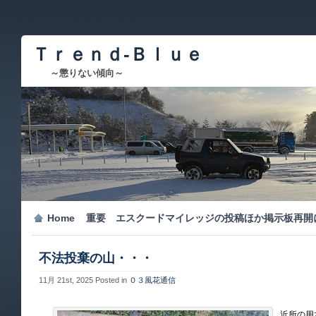
Ｔｒｅｎｄ-Ｂｌｕｅ
～懲りない傾向～
Home
重要 エスクードマイレッジの投稿ほか掲示板再開
不法投棄の山・・・
11月 21st, 2025
Posted in
０３風花通信
近所の用